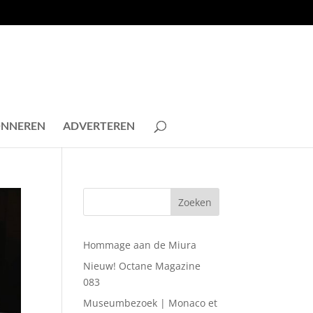
NNEREN
ADVERTEREN
Hommage aan de Miura
Nieuw! Octane Magazine
083
Museumbezoek | Monaco et