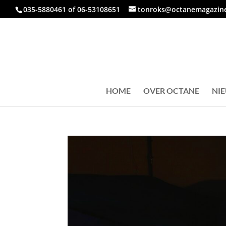
035-5880461 of 06-53108651
tonroks@octanemagazine
HOME
OVER OCTANE
NI