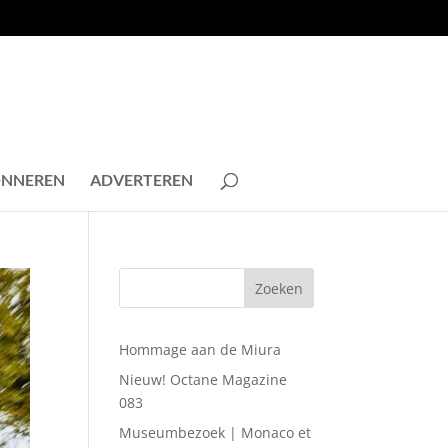
NNEREN
ADVERTEREN
Hommage aan de Miura
Nieuw! Octane Magazine
083
Museumbezoek | Monaco et