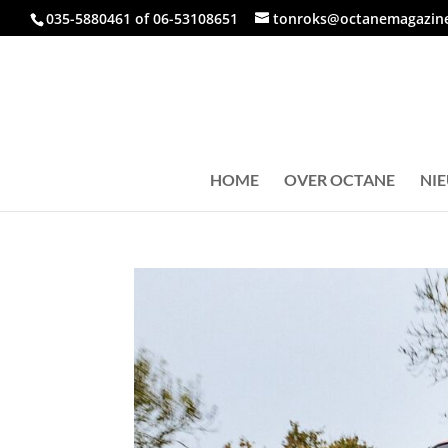
035-5880461 of 06-53108651
tonroks@octanemagazine
HOME
OVER OCTANE
NI