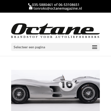
035-5880461 of 06-53108651
tonroks@octanemagazine.nl
Selecteer een pagina