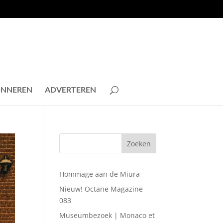
NNEREN
ADVERTEREN
Hommage aan de Miura
Nieuw! Octane Magazine
083
Museumbezoek | Monaco et