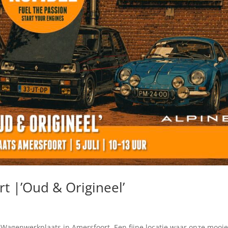
 |’Oud & Origineel’
 Wagenwerkplaats in Amersfoort. Een fijne locatie waar onze mooi