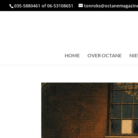
035-5880461 of 06-53108651
tonroks@octanemagazine
HOME
OVER OCTANE
NI