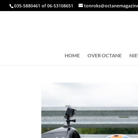
035-5880461 of 06-53108651
tonroks@octanemagazine
HOME
OVER OCTANE
NI