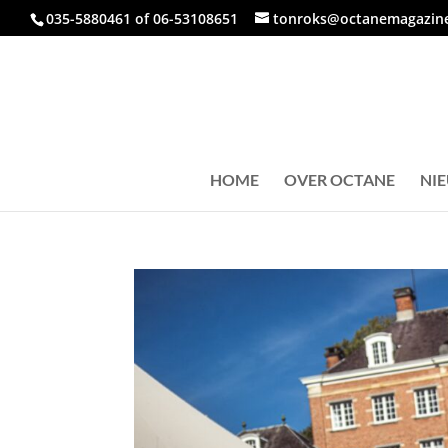
035-5880461 of 06-53108651
tonroks@octanemagazine
HOME
OVER OCTANE
NI