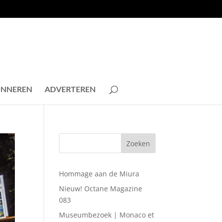
NNEREN
ADVERTEREN
Hommage aan de Miura
Nieuw! Octane Magazine
083
Museumbezoek | Monaco et