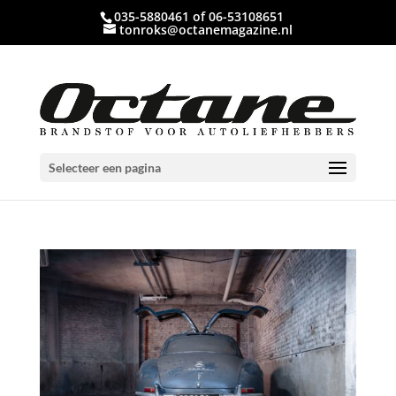
035-5880461 of 06-53108651
tonroks@octanemagazine.nl
Selecteer een pagina