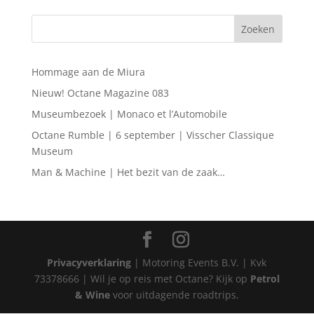
Hommage aan de Miura
Nieuw! Octane Magazine 083
Museumbezoek | Monaco et l’Automobile
Octane Rumble | 6 september | Visscher Classique
Museum
Man & Machine | Het bezit van de zaak…
Privacyverklaring
| Motoring Events B.V. | Kvk
73378666 | Wil je op reis met Octane? Kijk op
Petrol
& Wine
voor uitdagende roadtrips.