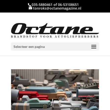
035-5880461 of 06-53108651
tonroks@octanemagazine.nl
Selecteer een pagina