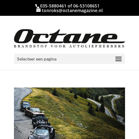
035-5880461 of 06-53108651
tonroks@octanemagazine.nl
Selecteer een pagina