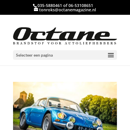
035-5880461 of 06-53108651
tonroks@octanemagazine.nl
Selecteer een pagina