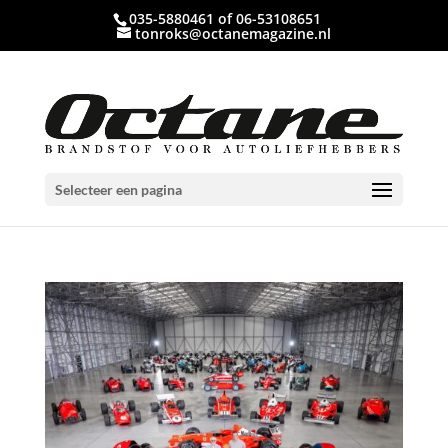
035-5880461 of 06-53108651
tonroks@octanemagazine.nl
Selecteer een pagina