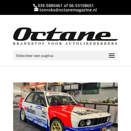
035-5880461 of 06-53108651
tonroks@octanemagazine.nl
Selecteer een pagina