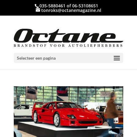
035-5880461 of 06-53108651
tonroks@octanemagazine.nl
Selecteer een pagina