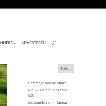
NNEREN
ADVERTEREN
Hommage aan de Miura
Nieuw! Octane Magazine
083
Museumbezoek | Monaco et