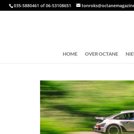
035-5880461 of 06-53108651
tonroks@octanemagazine
HOME
OVER OCTANE
NI