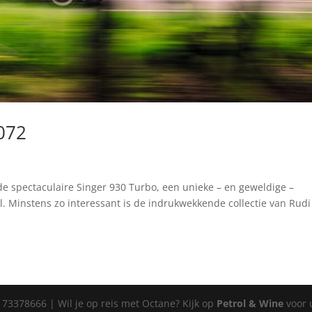
072
de spectaculaire Singer 930 Turbo, een unieke – en geweldige –
l. Minstens zo interessant is de indrukwekkende collectie van Rudi
 73378666 | Wil je op reis met Octane? Kijk op
Petrol & Wine
voor 