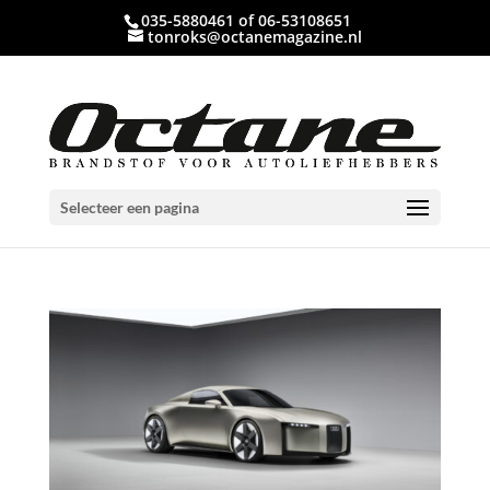
035-5880461 of 06-53108651
tonroks@octanemagazine.nl
Selecteer een pagina