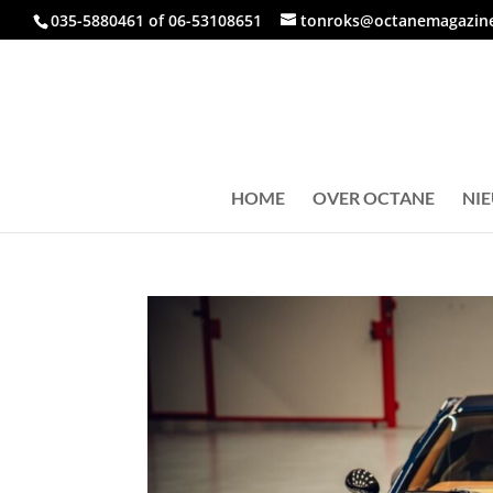
035-5880461 of 06-53108651
tonroks@octanemagazine
HOME
OVER OCTANE
NI