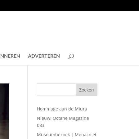
NNEREN
ADVERTEREN
Hommage aan de Miura
Nieuw! Octane Magazine
083
Museumbezoek | Monaco et