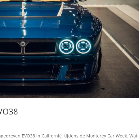
EVO38
ngedreven EVO38 in Californië, tijdens de Monterey Car Week. Wat