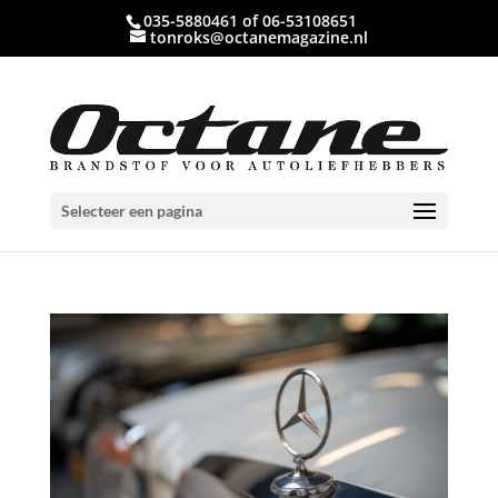
035-5880461 of 06-53108651
tonroks@octanemagazine.nl
Selecteer een pagina