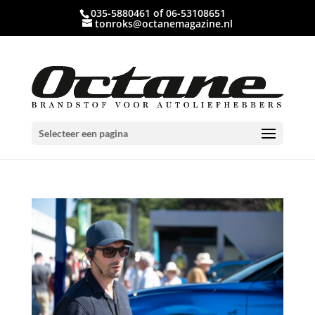
035-5880461 of 06-53108651
tonroks@octanemagazine.nl
Selecteer een pagina