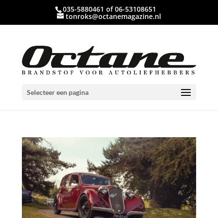
035-5880461 of 06-53108651
tonroks@octanemagazine.nl
Selecteer een pagina