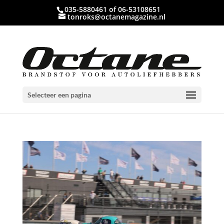
035-5880461 of 06-53108651
tonroks@octanemagazine.nl
Selecteer een pagina