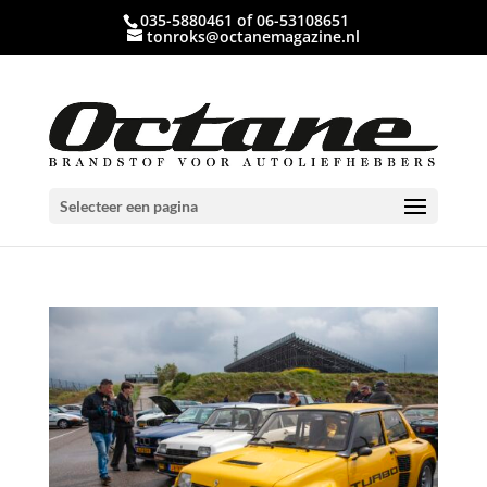
035-5880461 of 06-53108651
tonroks@octanemagazine.nl
Selecteer een pagina