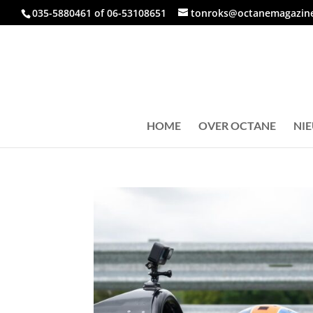
035-5880461 of 06-53108651
tonroks@octanemagazine
HOME
OVER OCTANE
NI