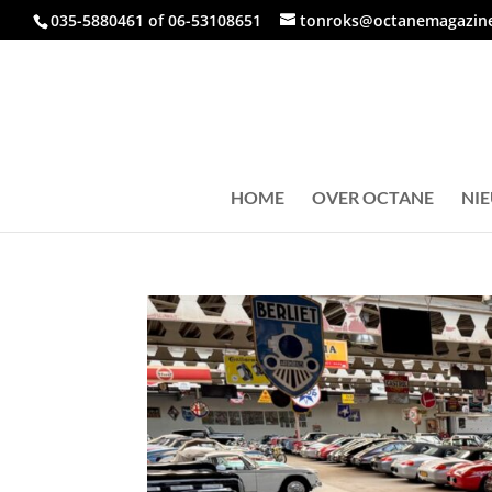
035-5880461 of 06-53108651
tonroks@octanemagazine
HOME
OVER OCTANE
NI