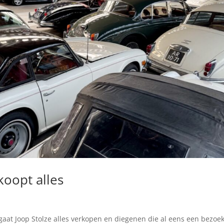
koopt alles
aat Joop Stolze alles verkopen en diegenen die al eens een bezoe