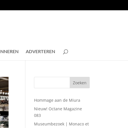
NNEREN
ADVERTEREN
Hommage aan de Miura
Nieuw! Octane Magazine
083
Museumbezoek | Monaco et