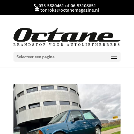
035-5880461 of 06-53108651
tonroks@octanemagazine.nl
Selecteer een pagina