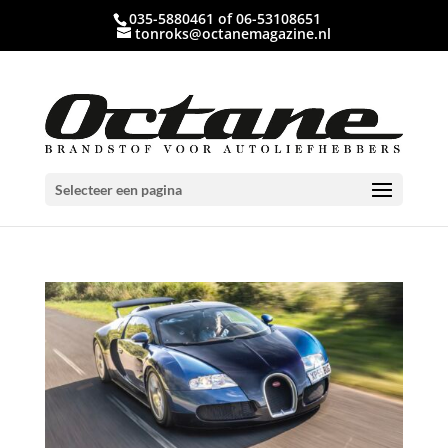
035-5880461 of 06-53108651
tonroks@octanemagazine.nl
Selecteer een pagina