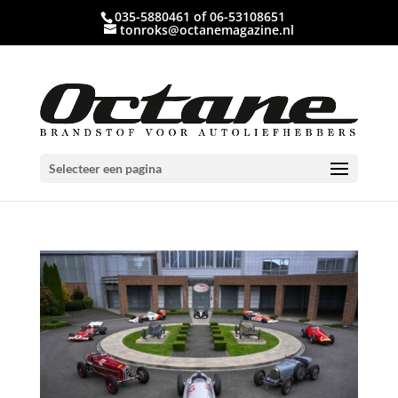
035-5880461 of 06-53108651
tonroks@octanemagazine.nl
Selecteer een pagina