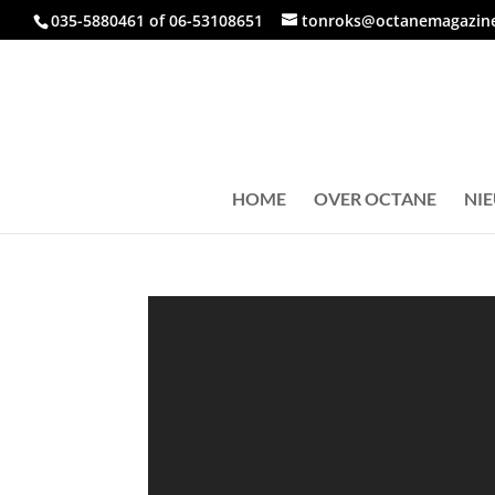
035-5880461 of 06-53108651
tonroks@octanemagazine
HOME
OVER OCTANE
NI