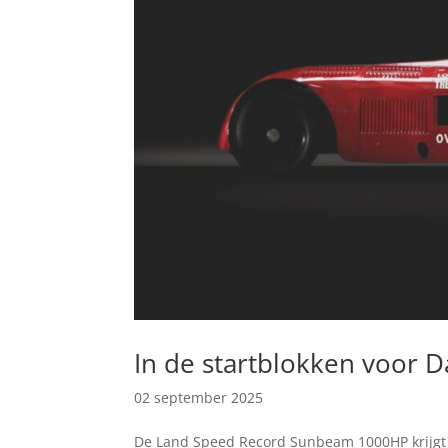
In de startblokken voor 
02 september 2025
De Land Speed Record Sunbeam 1000HP krijgt 