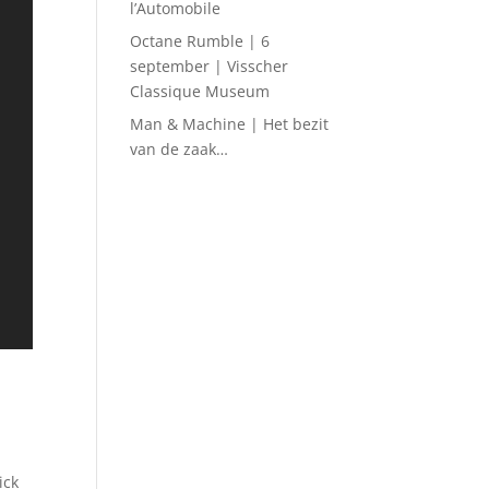
l’Automobile
Octane Rumble | 6
september | Visscher
Classique Museum
Man & Machine | Het bezit
van de zaak…
ick