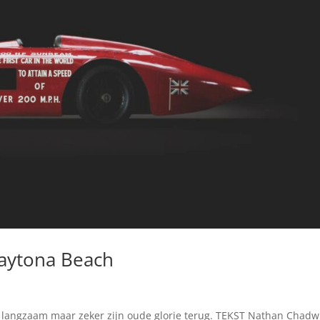
Daytona Beach
langzaam maar zeker zijn oude glorie terug. TEKST Nathan Chadw