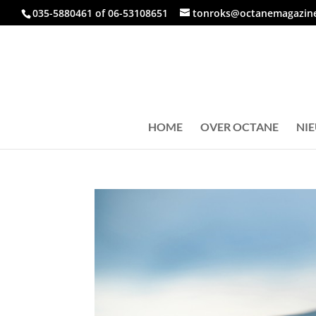
035-5880461 of 06-53108651
tonroks@octanemagazine
HOME
OVER OCTANE
NI