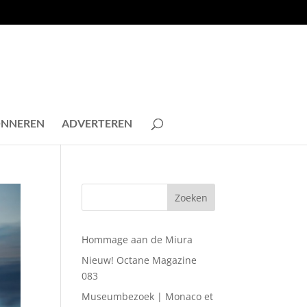
NNEREN
ADVERTEREN
Hommage aan de Miura
Nieuw! Octane Magazine
083
Museumbezoek | Monaco et