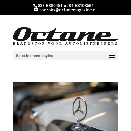
035-5880461 of 06-53108651
tonroks@octanemagazine.nl
Selecteer een pagina