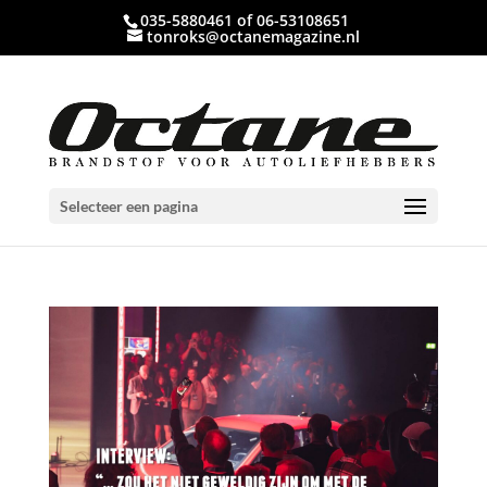
035-5880461 of 06-53108651
tonroks@octanemagazine.nl
Selecteer een pagina