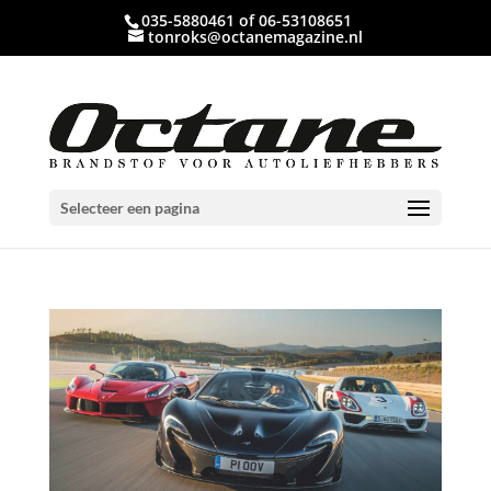
035-5880461 of 06-53108651
tonroks@octanemagazine.nl
Selecteer een pagina