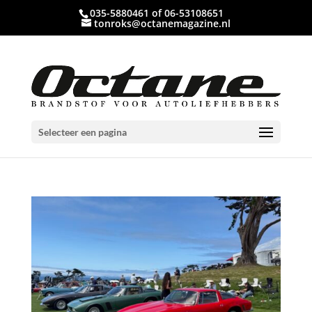
035-5880461 of 06-53108651
tonroks@octanemagazine.nl
Selecteer een pagina