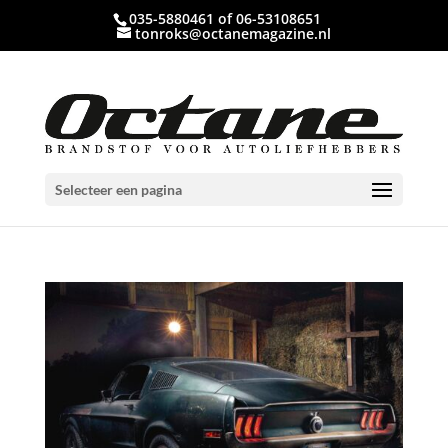
035-5880461 of 06-53108651
tonroks@octanemagazine.nl
Selecteer een pagina