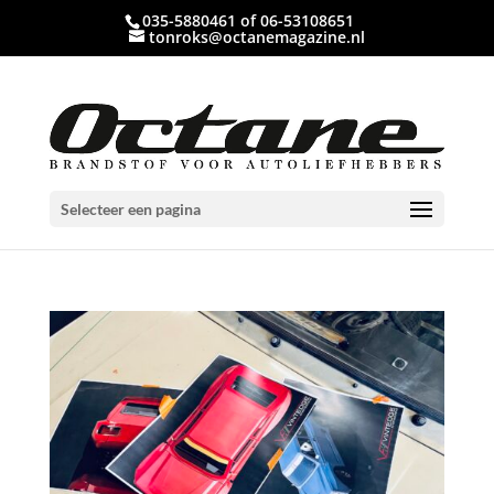
035-5880461 of 06-53108651
tonroks@octanemagazine.nl
Selecteer een pagina