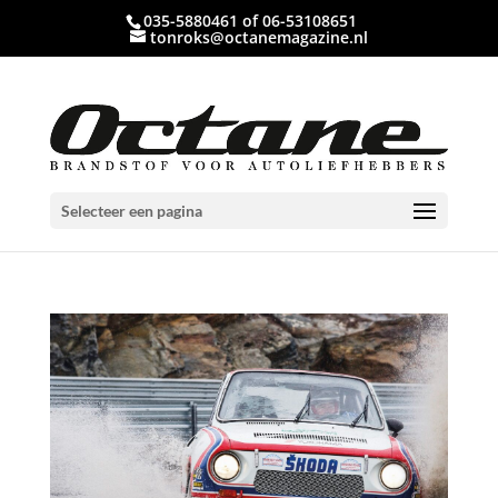
035-5880461 of 06-53108651
tonroks@octanemagazine.nl
Selecteer een pagina