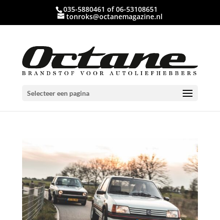
035-5880461 of 06-53108651
tonroks@octanemagazine.nl
Selecteer een pagina