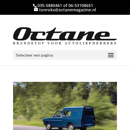
035-5880461 of 06-53108651
tonroks@octanemagazine.nl
Selecteer een pagina