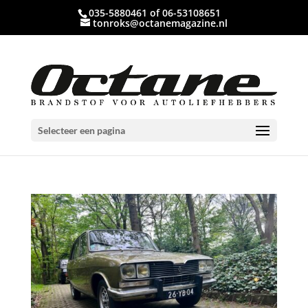
035-5880461 of 06-53108651
tonroks@octanemagazine.nl
Selecteer een pagina