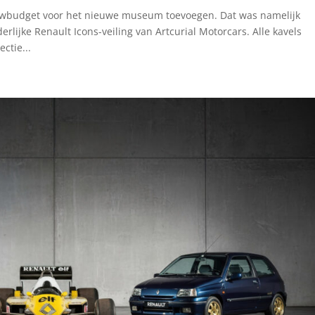
ouwbudget voor het nieuwe museum toevoegen. Dat was namelijk
lijke Renault Icons-veiling van Artcurial Motorcars. Alle kavels
ctie...