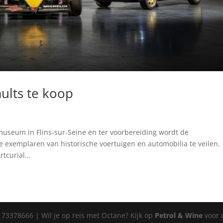
ults te koop
museum in Flins-sur-Seine en ter voorbereiding wordt de
 exemplaren van historische voertuigen en automobilia te veilen.
tcurial...
 73378666 | Wil je op reis met Octane? Kijk op
Petrol & Wine
voor 