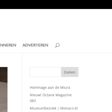
NNEREN
ADVERTEREN
Hommage aan de Miura
Nieuw! Octane Magazine
083
Museumbezoek | Monaco et