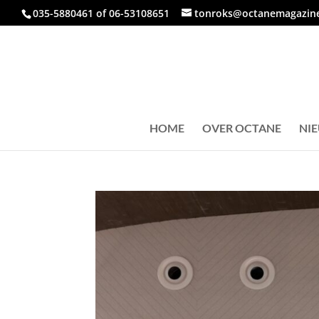
035-5880461 of 06-53108651
tonroks@octanemagazine
HOME
OVER OCTANE
NI