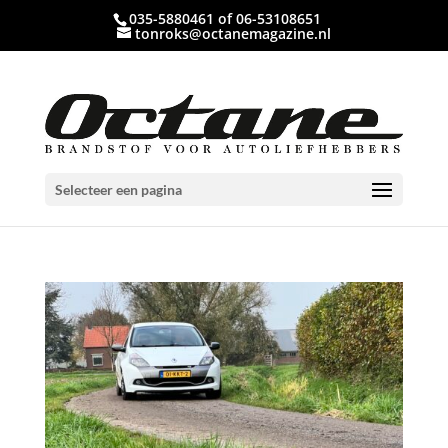
035-5880461 of 06-53108651
tonroks@octanemagazine.nl
Selecteer een pagina