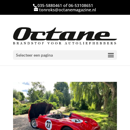
035-5880461 of 06-53108651
tonroks@octanemagazine.nl
Selecteer een pagina