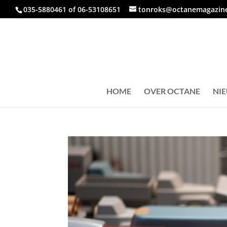
035-5880461 of 06-53108651
tonroks@octanemagazine
HOME
OVER OCTANE
NI