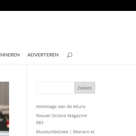
NNEREN
ADVERTEREN
Hommage aan de Miura
Nieuw! Octane Magazine
083
Museumbezoek | Monaco et