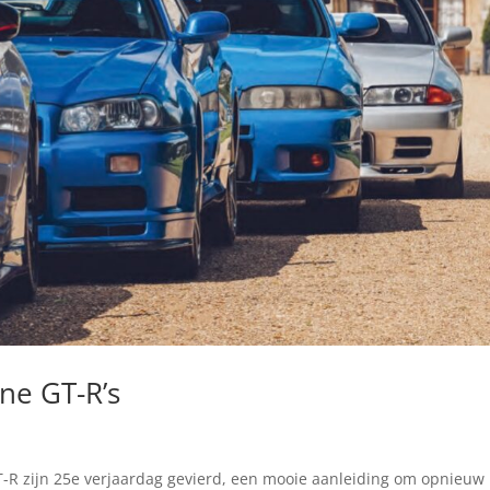
ine GT-R’s
T-R zijn 25e verjaardag gevierd, een mooie aanleiding om opnieuw