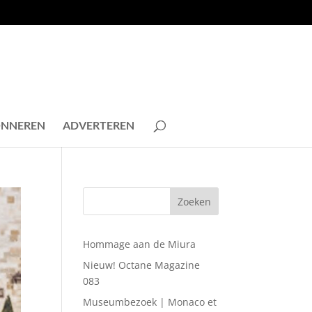
NNEREN
ADVERTEREN
Hommage aan de Miura
Nieuw! Octane Magazine
083
Museumbezoek | Monaco et