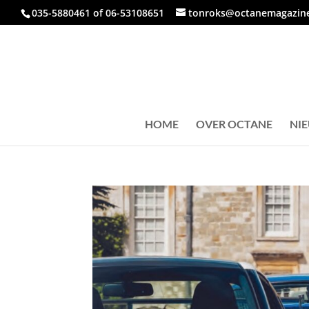
035-5880461 of 06-53108651
tonroks@octanemagazine
HOME
OVER OCTANE
NI