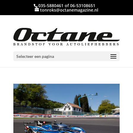
035-5880461 of 06-53108651
tonroks@octanemagazine.nl
Selecteer een pagina