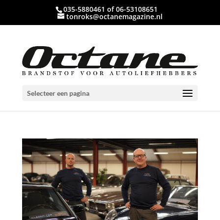
035-5880461 of 06-53108651
tonroks@octanemagazine.nl
Selecteer een pagina