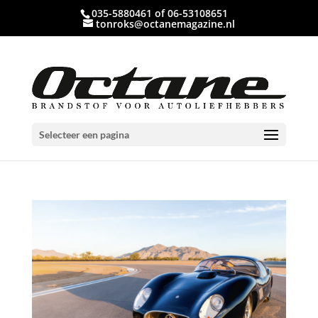
035-5880461 of 06-53108651
tonroks@octanemagazine.nl
Selecteer een pagina