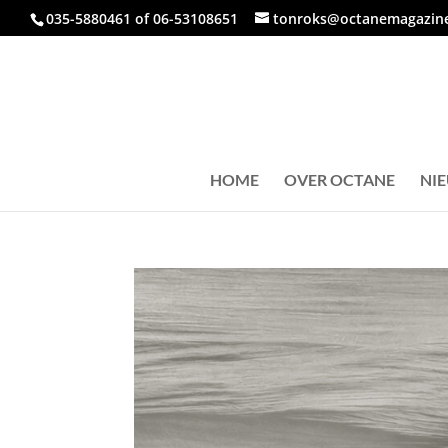
035-5880461 of 06-53108651
tonroks@octanemagazine
HOME
OVER OCTANE
NI