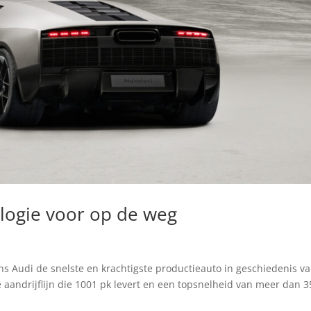
ologie voor op de weg
ns Audi de snelste en krachtigste productieauto in geschiedenis v
 aandrijflijn die 1001 pk levert en een topsnelheid van meer dan 3