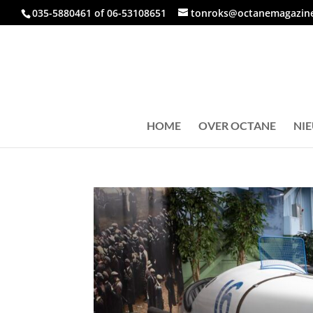
035-5880461 of 06-53108651
tonroks@octanemagazine
HOME
OVER OCTANE
NI