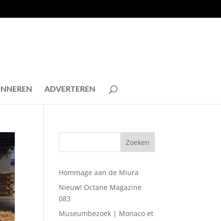
NNEREN
ADVERTEREN
Hommage aan de Miura
Nieuw! Octane Magazine
083
Museumbezoek | Monaco et