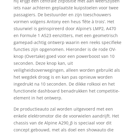
hij krijgt een centrale zitpositie met aan weerszijden
iets naar achteren geplaatste kuipstoelen voor twee
passagiers. De bestuurder en zijn toeschouwers
vormen volgens Antony een heus ‘fête à trois’. Het
stuurwiel is geïnspireerd door Alpine’s LMP2, A470
en Formule 1 A523 eenzitters, met een geometrisch
gamepad-achtig ontwerp waarin een reeks specifieke
functies zijn opgenomen. Hieronder is de rode OV-
knop (Overtake) goed voor een powerboost van 10
seconden. Deze knop kan, uit
veiligheidsoverwegingen, alleen worden gebruikt als
het wegdek droog is en kan pas opnieuw worden
ingedrukt na 10 seconden. De dikke rolkooi en het
functionele dashboard benadrukken het competitie-
element in het ontwerp.
De productieauto zal worden uitgevoerd met een
enkele elektromotor die de voorwielen aandrijft. Het
chassis van de Alpine A290_β is speciaal voor dit
concept gebouwd, met als doel een showauto die