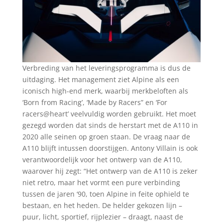
Verbreding van het leveringsprogramma is dus de
uitdaging. Het management ziet Alpine als een
iconisch high-end merk, waarbij merkbeloften als
‘Born from Racing’, ‘Made by Racers” en ‘For
racers@heart’ veelvuldig worden gebruikt. Het moet
gezegd worden dat sinds de herstart met de A110 in
2020 alle seinen op groen staan. De vraag naar de
A110 blijft intussen doorstijgen. Antony Villain is ook
verantwoordelijk voor het ontwerp van de A110,
waarover hij zegt: “Het ontwerp van de A110 is zeker
niet retro, maar het vormt een pure verbinding
tussen de jaren ‘90, toen Alpine in feite ophield te
bestaan, en het heden. De helder gekozen lijn –
puur, licht, sportief, rijplezier – draagt, naast de