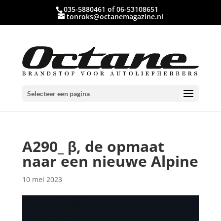
035-5880461 of 06-53108651
tonroks@octanemagazine.nl
Selecteer een pagina
A290_ β, de opmaat
naar een nieuwe Alpine
10 mei 2023