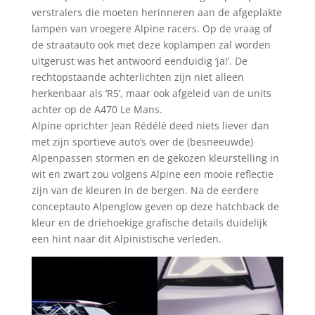
verstralers die moeten herinneren aan de afgeplakte
lampen van vroegere Alpine racers. Op de vraag of
de straatauto ook met deze koplampen zal worden
uitgerust was het antwoord eenduidig ‘ja!’. De
rechtopstaande achterlichten zijn niet alleen
herkenbaar als ‘R5’, maar ook afgeleid van de units
achter op de A470 Le Mans.
Alpine oprichter Jean Rédélé deed niets liever dan
met zijn sportieve auto’s over de (besneeuwde)
Alpenpassen stormen en de gekozen kleurstelling in
wit en zwart zou volgens Alpine een mooie reflectie
zijn van de kleuren in de bergen. Na de eerdere
conceptauto Alpenglow geven op deze hatchback de
kleur en de driehoekige grafische details duidelijk
een hint naar dit Alpinistische verleden.