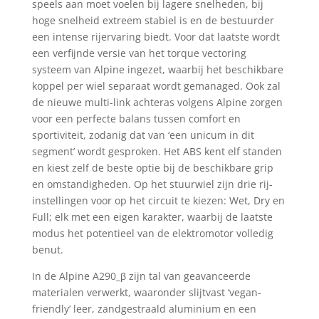
speels aan moet voelen bij lagere snelheden, bij
hoge snelheid extreem stabiel is en de bestuurder
een intense rijervaring biedt. Voor dat laatste wordt
een verfijnde versie van het torque vectoring
systeem van Alpine ingezet, waarbij het beschikbare
koppel per wiel separaat wordt gemanaged. Ook zal
de nieuwe multi-link achteras volgens Alpine zorgen
voor een perfecte balans tussen comfort en
sportiviteit, zodanig dat van ‘een unicum in dit
segment’ wordt gesproken. Het ABS kent elf standen
en kiest zelf de beste optie bij de beschikbare grip
en omstandigheden. Op het stuurwiel zijn drie rij-
instellingen voor op het circuit te kiezen: Wet, Dry en
Full; elk met een eigen karakter, waarbij de laatste
modus het potentieel van de elektromotor volledig
benut.
In de Alpine A290_β zijn tal van geavanceerde
materialen verwerkt, waaronder slijtvast ‘vegan-
friendly’ leer, zandgestraald aluminium en een