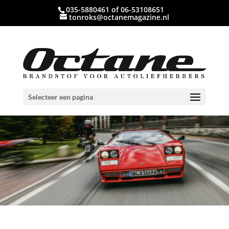
035-5880461 of 06-53108651
tonroks@octanemagazine.nl
Selecteer een pagina